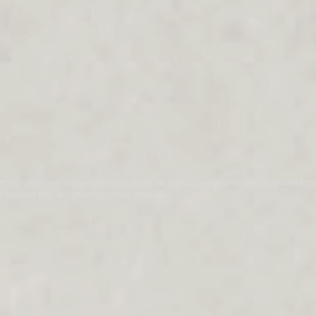
© worshipfever.wix.com/filmschretiens ne fait que répertorier des liens indirect
reconnus tels: dailymotion, vimeo, youtube.